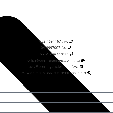
נייד: 052-4694467
טל: 04-9997007
פקס: 077-2123432
מייל: office@oren-agencies.co.il
מייל: aviv@oren-agencies.co.il
מורן 9 כפר ורדים ת.ד. 356 מיקוד 2514700