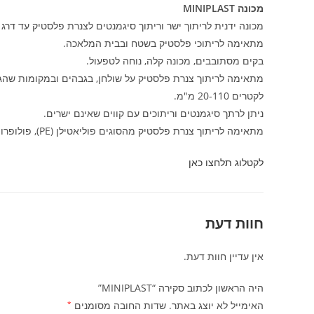
מכונה MINIPLAST
מכונה ידנית לריתוך ישר וריתוך סיגמנטים לצנרת פלסטיק עד דרג SDR 11.
מתאימה לריתוכי פלסטיק בשטח ובבית המלאכה.
בקים מסתובבים, מכונה קלה, נוחה לטפעול.
מתאימה לריתוך צנרת פלסטיק על שולחן, בגבהים ובמקומות שהג
לקטרים 20-110 מ"מ.
ניתן לרתך סיגמנטים וריתוכים עם קווים שאינם ישרים.
מתאימה לריתוך צנרת פלסטיק מהסוגים פוליאטילן (PE), פולופרופילן (PP) ופי.וי.די.אף (PVDF).
לקטלוג תלחצו כאן
חוות דעת
אין עדיין חוות דעת.
היה הראשון לכתוב סקירה “MINIPLAST”
האימייל לא יוצג באתר.
שדות החובה מסומנים
*